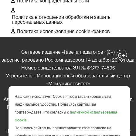

Политика конфиденциальности

Политика в отношении обработки и защиты
персональных данных

Политика использования cookie-файлов
Сетевое издание «Газета педагогов» (6+)
+
6
зарегистрировано Роскомнадзором 14 декабря 2018 года
Номер свидетельства ЭЛ № ФС77-74596
Учредитель – Инновационный образовательный центр
«Мой университет»
Главный редактор – А.А. Ляшенко
Наш сайт использует Cookie, чтобы гарантировать вам
Адрес редакции: 185035 Россия, Республика Карелия, г.
максимальное удобство. Пользуясь сайтом, вы
Петрозаводск, ул. Фридриха Энгельса д.10, офис 211
подтверждаете, что согласны с
политикой использования
Телефон редакции: +7 (499) 685-10-45
Cookie
.
E-mail: gazeta@edu-family.ru
Пользуясь сайтом вы предоставляете свое согласие на
Перепечатка материалов газеты допускается только c