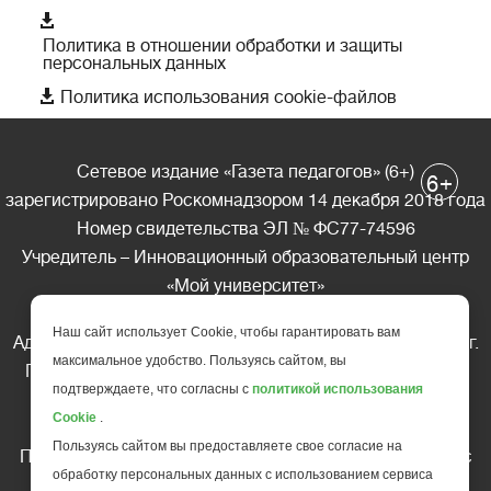

Политика в отношении обработки и защиты
персональных данных

Политика использования cookie-файлов
Сетевое издание «Газета педагогов» (6+)
+
6
зарегистрировано Роскомнадзором 14 декабря 2018 года
Номер свидетельства ЭЛ № ФС77-74596
Учредитель – Инновационный образовательный центр
«Мой университет»
Главный редактор – А.А. Ляшенко
Наш сайт использует Cookie, чтобы гарантировать вам
Адрес редакции: 185035 Россия, Республика Карелия, г.
максимальное удобство. Пользуясь сайтом, вы
Петрозаводск, ул. Фридриха Энгельса д.10, офис 211
подтверждаете, что согласны с
политикой использования
Телефон редакции: +7 (499) 685-10-45
Cookie
.
E-mail: gazeta@edu-family.ru
Пользуясь сайтом вы предоставляете свое согласие на
Перепечатка материалов газеты допускается только c
обработку персональных данных с использованием сервиса
письменного разрешения редакции