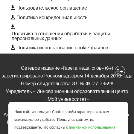

Пользовательское соглашение

Политика конфиденциальности

Политика в отношении обработки и защиты
персональных данных

Политика использования cookie-файлов
Сетевое издание «Газета педагогов» (6+)
+
6
зарегистрировано Роскомнадзором 14 декабря 2018 года
Номер свидетельства ЭЛ № ФС77-74596
Учредитель – Инновационный образовательный центр
«Мой университет»
Главный редактор – А.А. Ляшенко
Наш сайт использует Cookie, чтобы гарантировать вам
Адрес редакции: 185035 Россия, Республика Карелия, г.
максимальное удобство. Пользуясь сайтом, вы
Петрозаводск, ул. Фридриха Энгельса д.10, офис 211
подтверждаете, что согласны с
политикой использования
Телефон редакции: +7 (499) 685-10-45