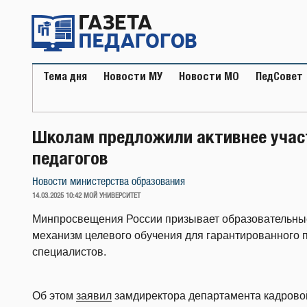
Перейти
к
содержимому
Тема дня
Новости МУ
Новости МО
ПедСовет
Школам предложили активнее учас
педагогов
Новости министерства образования
ОПУБЛИКОВАНО
14.03.2025 10:42
МОЙ УНИВЕРСИТЕТ
Минпросвещения России призывает образовательные
механизм целевого обучения для гарантированного
специалистов.
Об этом
заявил
замдиректора департамента кадрово