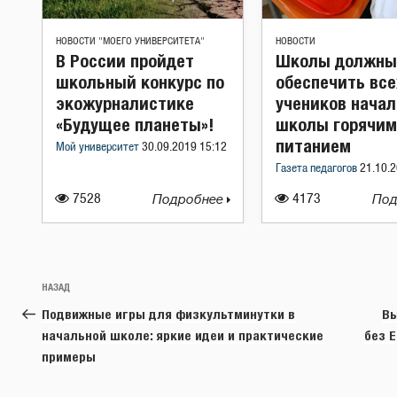
НОВОСТИ "МОЕГО УНИВЕРСИТЕТА"
НОВОСТИ
В России пройдет
Школы должны
школьный конкурс по
обеспечить все
экожурналистике
учеников нача
«Будущее планеты»!
школы горячим
питанием
Мой университет
30.09.2019 15:12
Газета педагогов
21.10.2
7528
Подробнее
4173
Под
Навигация
Предыдущая
НАЗАД
по
запись:
Подвижные игры для физкультминутки в
Вы
записям
начальной школе: яркие идеи и практические
без 
примеры