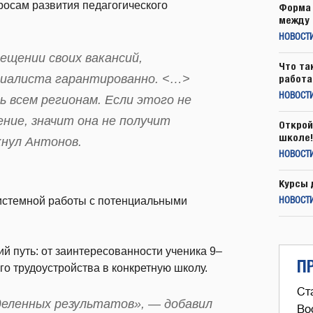
росам развития педагогического
Форма 
между 
НОВОСТ
ещении своих вакансий,
Что та
циалиста гарантированно. <…>
работа
НОВОСТИ
 всем регионам. Если этого не
ение, значит она не получит
Открой
школе!
кнул Антонов.
НОВОСТИ
Курсы 
системной работы с потенциальными
НОВОСТИ
й путь: от заинтересованности ученика 9–
П
го трудоустройства в конкретную школу.
Ст
деленных результатов», — добавил
Во