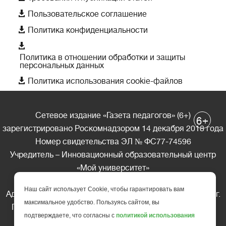

Пользовательское соглашение

Политика конфиденциальности

Политика в отношении обработки и защиты
персональных данных

Политика использования cookie-файлов
Сетевое издание «Газета педагогов» (6+)
+
6
зарегистрировано Роскомнадзором 14 декабря 2018 года
Номер свидетельства ЭЛ № ФС77-74596
Учредитель – Инновационный образовательный центр
«Мой университет»
Главный редактор – А.А. Ляшенко
Наш сайт использует Cookie, чтобы гарантировать вам
Адрес редакции: 185035 Россия, Республика Карелия, г.
максимальное удобство. Пользуясь сайтом, вы
Петрозаводск, ул. Фридриха Энгельса д.10, офис 211
подтверждаете, что согласны с
политикой использования
Телефон редакции: +7 (499) 685-10-45