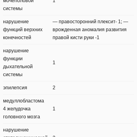
мочеполовой
1
системы
нарушение
— правосторонний плексит- 1; —
функций верхних
врожденная аномалия развития
конечностей
правой кисти руки -1
нарушение
функции
1
дыхательной
системы
эпилепсия
2
медуллобластома
4 желудочка
1
головного мозга
нарушение