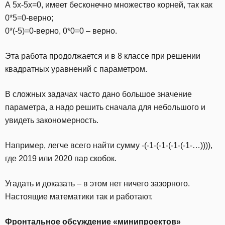
А 5х-5х=0, имеет бесконечно множество корней, так как
0*5=0-верно;
0*(-5)=0-верно, 0*0=0 – верно.
Эта работа продолжается и в 8 классе при решении
квадратных уравнений с параметром.
В сложных задачах часто дано большое значение
параметра, а надо решить сначала для небольшого и
увидеть закономерность.
Например, легче всего найти сумму -(-1-(-1-(-1-(-1-…)))),
где 2019 или 2020 пар скобок.
Угадать и доказать – в этом нет ничего зазорного.
Настоящие математики так и работают.
Фронтальное обсуждение «минипроектов»