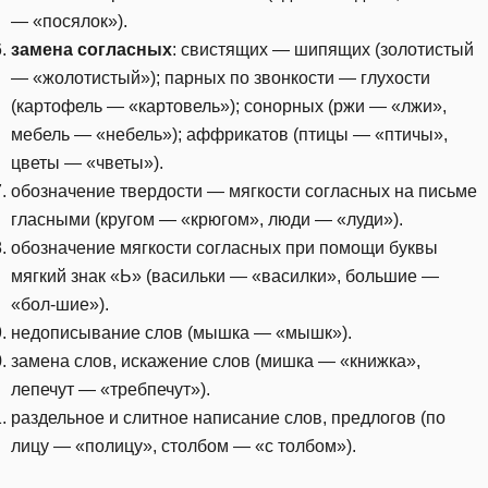
— «посялок»).
замена согласных
: свистящих — шипящих (золотистый
— «жолотистый»); парных по звонкости — глухости
(картофель — «картовель»); сонорных (ржи — «лжи»,
мебель — «небель»); аффрикатов (птицы — «птичы»,
цветы — «чветы»).
обозначение твердости — мягкости согласных на письме
гласными (кругом — «крюгом», люди — «луди»).
обозначение мягкости согласных при помощи буквы
мягкий знак «Ь» (васильки — «василки», большие —
«бол-шие»).
недописывание слов (мышка — «мышк»).
замена слов, искажение слов (мишка — «книжка»,
лепечут — «требпечут»).
раздельное и слитное написание слов, предлогов (по
лицу — «полицу», столбом — «с толбом»).