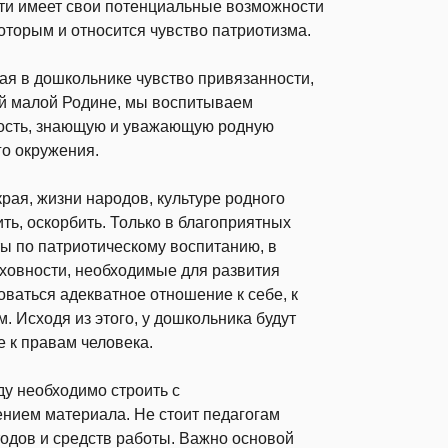
ти имеет свои потенциальные возможности
оторым и относится чувство патриотизма.
я в дошкольнике чувство привязанности,
ей малой Родине, мы воспитываем
ность, знающую и уважающую родную
го окружения.
рая, жизни народов, культуре родного
ить, оскорбить. Только в благоприятных
ты по патриотическому воспитанию, в
ховности, необходимые для развития
оваться адекватное отношение к себе, к
. Исходя из этого, у дошкольника будут
 к правам человека.
ду необходимо строить с
нием материала. Не стоит педагогам
тодов и средств работы. Важно основой