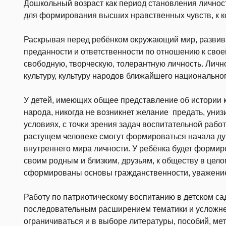
Дошкольный возраст как период становления личнос
для формирования высших нравственных чувств, к к
Раскрывая перед ребёнком окружающий мир, развива
преданности и ответственности по отношению к сво
свободную, творческую, толерантную личность. Лич
культуру, культуру народов ближайшего национально
У детей, имеющих общее представление об истории к
народа, никогда не возникнет желание предать, униз
условиях, с точки зрения задач воспитательной рабо
растущем человеке смогут формироваться начала ду
внутреннего мира личности. У ребёнка будет формир
своим родным и близким, друзьям, к обществу в целом
сформированы основы гражданственности, уважение
Работу по патриотическому воспитанию в детском са
последовательным расширением тематики и усложне
ограничиваться и в выборе литературы, пособий, ме