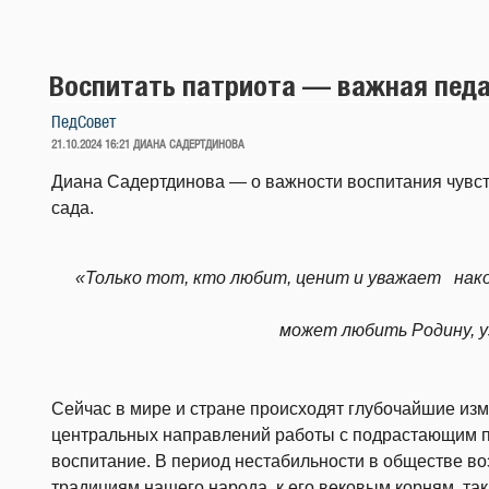
Воспитать патриота — важная педа
ПедСовет
ОПУБЛИКОВАНО
21.10.2024 16:21
ДИАНА САДЕРТДИНОВА
Диана Садертдинова — о важности воспитания чувств
сада.
«Только тот, кто любит, ценит и уважает нак
может любить Родину, 
Сейчас в мире и стране происходят глубочайшие изм
центральных направлений работы с подрастающим п
воспитание. В период нестабильности в обществе во
традициям нашего народа, к его вековым корням, так