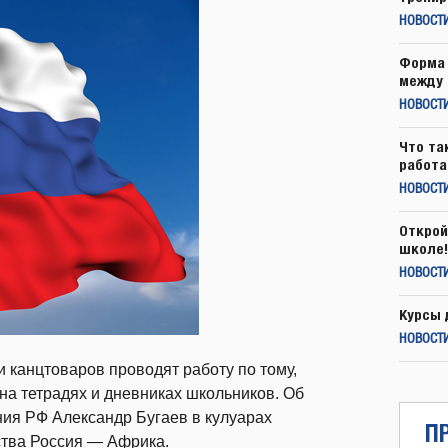
НОВОСТ
Форма 
между 
НОВОСТ
Что та
работа
НОВОСТИ
Открой
школе!
НОВОСТИ
Курсы 
НОВОСТИ
 канцтоваров проводят работу по тому,
на тетрадях и дневниках школьников. Об
я РФ Александр Бугаев в кулуарах
П
тва Россия — Африка.