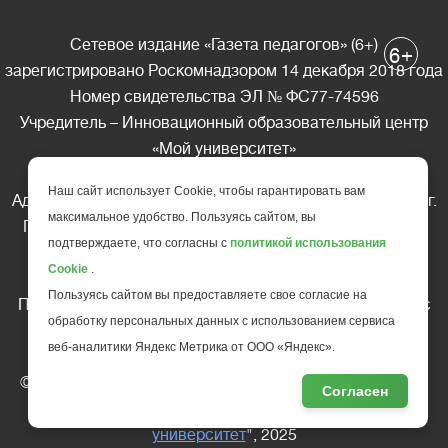
Сетевое издание «Газета педагогов» (6+)
+
6
зарегистрировано Роскомнадзором 14 декабря 2018 года
Номер свидетельства ЭЛ № ФС77-74596
Учредитель – Инновационный образовательный центр
«Мой университет»
Главный редактор – А.А. Ляшенко
Наш сайт использует Cookie, чтобы гарантировать вам
Адрес редакции: 185035 Россия, Республика Карелия, г.
максимальное удобство. Пользуясь сайтом, вы
Петрозаводск, ул. Фридриха Энгельса д.10, офис 211
подтверждаете, что согласны с
политикой использования
Телефон редакции: +7 (499) 685-10-45
Cookie
.
E-mail: gazeta@edu-family.ru
Пользуясь сайтом вы предоставляете свое согласие на
Перепечатка материалов газеты допускается только c
обработку персональных данных с использованием сервиса
письменного разрешения редакции
веб-аналитики Яндекс Метрика от ООО «Яндекс».
Ссылка на «Газету педагогов» обязательна.
© АНО ДПО "Инновационный образовательный центр
Согласен
повышения квалификации и переподготовки "
Мой
университет
", 2025