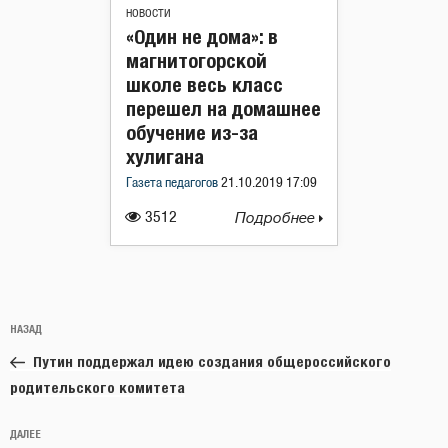
НОВОСТИ
«Один не дома»: в
магнитогорской
школе весь класс
перешел на домашнее
обучение из-за
хулигана
Газета педагогов
21.10.2019 17:09
3512
Подробнее
Навигация
Предыдущая
НАЗАД
по
запись:
записям
Путин поддержал идею создания общероссийского
родительского комитета
Следующая
ДАЛЕЕ