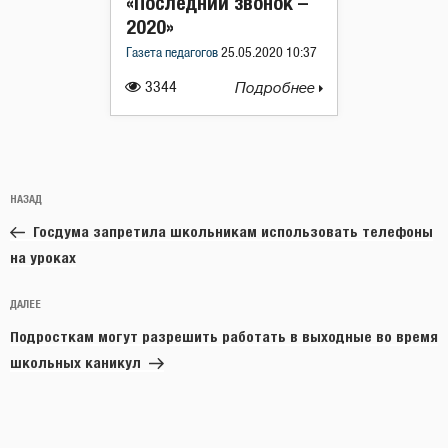
«Последний звонок –
2020»
Газета педагогов
25.05.2020 10:37
3344
Подробнее
Навигация
Предыдущая
НАЗАД
по
запись:
записям
Госдума запретила школьникам использовать телефоны
на уроках
Следующая
ДАЛЕЕ
запись
Подросткам могут разрешить работать в выходные во время
школьных каникул