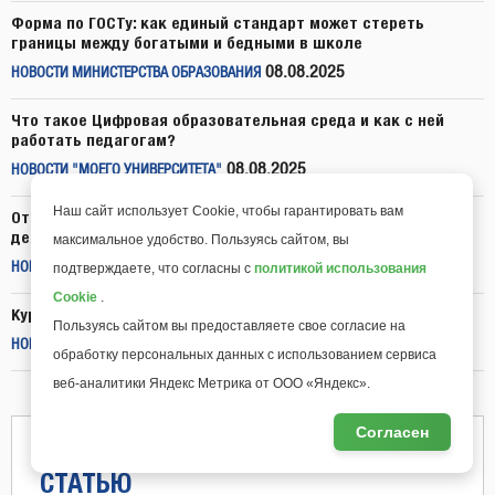
Форма по ГОСТу: как единый стандарт может стереть
границы между богатыми и бедными в школе
08.08.2025
НОВОСТИ МИНИСТЕРСТВА ОБРАЗОВАНИЯ
Что такое Цифровая образовательная среда и как с ней
работать педагогам?
08.08.2025
НОВОСТИ "МОЕГО УНИВЕРСИТЕТА"
Наш сайт использует Cookie, чтобы гарантировать вам
Откройте новые горизонты исследовательской
деятельности в школе!
максимальное удобство. Пользуясь сайтом, вы
07.08.2025
подтверждаете, что согласны с
политикой использования
НОВОСТИ "МОЕГО УНИВЕРСИТЕТА"
Cookie
.
Курсы для педагогов всего за 699 рублей до конца лета
Пользуясь сайтом вы предоставляете свое согласие на
06.08.2025
НОВОСТИ "МОЕГО УНИВЕРСИТЕТА"
обработку персональных данных с использованием сервиса
веб-аналитики Яндекс Метрика от ООО «Яндекс».
Согласен
ПРЕДЛОЖИТЬ НОВОСТЬ ИЛИ
СТАТЬЮ