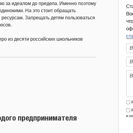
оню за идеалом до предела. Именно поэтому
Ст
одинокими. На это стоит обращать
Во
м ресурсам. Запрещать детям пользоваться
чт
юсов.
оф
ст
веро из десяти российских школьников
одого предпринимателя
и с