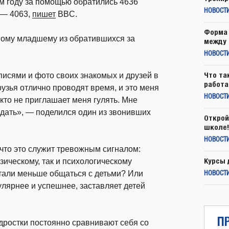
м году за помощью обратились 4636
НОВОСТ
 — 4063,
пишет
BBC.
Форма 
мому младшему из обратившихся за
между 
НОВОСТ
Что та
писями и фото своих знакомых и друзей в
работа
рузья отлично проводят время, и это меня
НОВОСТИ
икто не приглашает меня гулять. Мне
рыдать», — поделился один из звонивших
Открой
школе!
НОВОСТИ
 что это служит тревожным сигналом:
Курсы 
ическому, так и психологическому
стали меньше общаться с детьми? Или
НОВОСТИ
улярнее и успешнее, заставляет детей
П
одростки постоянно сравнивают себя со