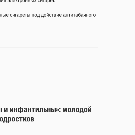
ния электронных сигарет.
ные сигареты под действие антитабачного
ы и инфантильны»: молодой
подростков