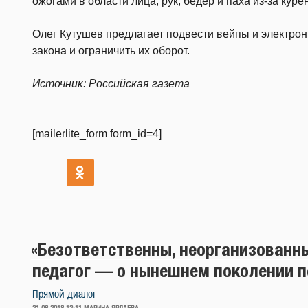
ожогами в области лица, рук, бедер и паха из-за куре
Олег Кутушев предлагает подвести вейпы и электрон
закона и ограничить их оборот.
Источник:
Российская газета
[mailerlite_form form_id=4]
«Безответственны, неорганизованн
педагог — о нынешнем поколении 
Прямой диалог
ОПУБЛИКОВАНО