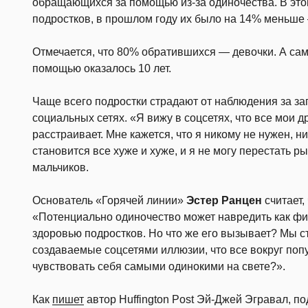
обращающихся за помощью из-за одиночества. В это
подростков, в прошлом году их было на 14% меньше
Отмечается, что 80% обратившихся — девочки. А са
помощью оказалось 10 лет.
Чаще всего подростки страдают от наблюдения за за
социальных сетях. «Я вижу в соцсетях, что все мои д
расстраивает. Мне кажется, что я никому не нужен, н
становится все хуже и хуже, и я не могу перестать 
мальчиков.
Основатель «Горячей линии»
Эстер Ранцен
считает,
«Потенциально одиночество может навредить как физ
здоровью подростков. Но что же его вызывает? Мы 
создаваемые соцсетями иллюзии, что все вокруг поп
чувствовать себя самыми одинокими на свете?».
Как
пишет
автор Huffington Post Эй-Джей Эгравал, п