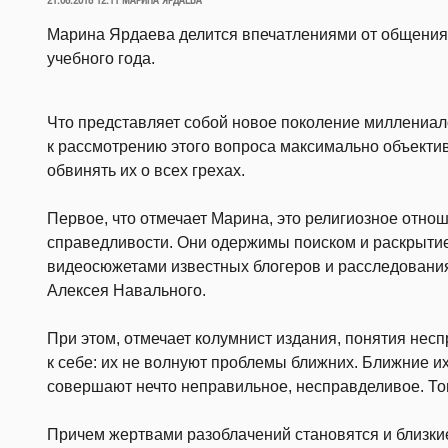
21.06.2018 12:11
МАРИНА ЯРДАЕВА
Марина Ярдаева делится впечатлениями от общения 
учебного года.
Что представляет собой новое поколение миллениал
к рассмотрению этого вопроса максимально объектив
обвинять их о всех грехах.
Первое, что отмечает Марина, это религиозное отно
справедливости. Они одержимы поиском и раскрытие
видеосюжетами известных блогеров и расследования
Алексея Навального.
При этом, отмечает колумнист издания, понятия нес
к себе: их не волнуют проблемы ближних. Ближние их
совершают нечто неправильное, несправделивое. Тог
Причем жертвами разоблачений становятся и близки