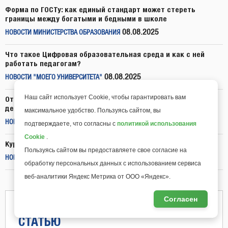
Форма по ГОСТу: как единый стандарт может стереть
границы между богатыми и бедными в школе
08.08.2025
НОВОСТИ МИНИСТЕРСТВА ОБРАЗОВАНИЯ
Что такое Цифровая образовательная среда и как с ней
работать педагогам?
08.08.2025
НОВОСТИ "МОЕГО УНИВЕРСИТЕТА"
Наш сайт использует Cookie, чтобы гарантировать вам
Откройте новые горизонты исследовательской
деятельности в школе!
максимальное удобство. Пользуясь сайтом, вы
07.08.2025
НОВОСТИ "МОЕГО УНИВЕРСИТЕТА"
подтверждаете, что согласны с
политикой использования
Cookie
.
Курсы для педагогов всего за 699 рублей до конца лета
Пользуясь сайтом вы предоставляете свое согласие на
06.08.2025
НОВОСТИ "МОЕГО УНИВЕРСИТЕТА"
обработку персональных данных с использованием сервиса
веб-аналитики Яндекс Метрика от ООО «Яндекс».
Согласен
ПРЕДЛОЖИТЬ НОВОСТЬ ИЛИ
СТАТЬЮ