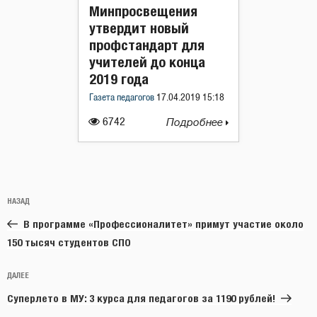
Минпросвещения
утвердит новый
профстандарт для
учителей до конца
2019 года
Газета педагогов
17.04.2019 15:18
6742
Подробнее
Навигация
Предыдущая
НАЗАД
по
запись:
записям
В программе «Профессионалитет» примут участие около
150 тысяч студентов СПО
Следующая
ДАЛЕЕ
запись
Суперлето в МУ: 3 курса для педагогов за 1190 рублей!