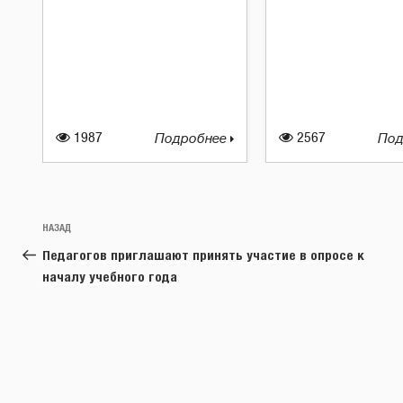
1987
Подробнее
2567
Под
Навигация
Предыдущая
НАЗАД
по
запись:
Педагогов приглашают принять участие в опросе к
записям
началу учебного года