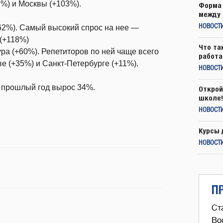
%) и Москвы (+103%).
Форма 
между 
62%). Самый высокий спрос на нее —
НОВОСТ
 (+118%)
Что та
ра (+60%). Репетиторов по ней чаще всего
работа
ве (+35%) и Санкт-Петербурге (+11%).
НОВОСТИ
а прошлый год вырос 34%.
Открой
школе!
НОВОСТИ
Курсы 
НОВОСТИ
П
Ст
Во