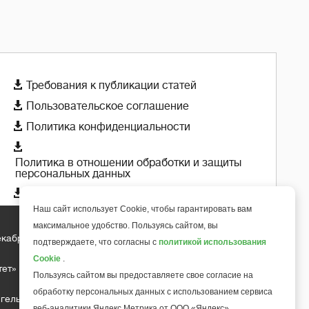

Требования к публикации статей

Пользовательское соглашение

Политика конфиденциальности

Политика в отношении обработки и защиты
персональных данных

Политика использования cookie-файлов
Наш сайт использует Cookie, чтобы гарантировать вам
максимальное удобство. Пользуясь сайтом, вы
екабря 2018 года
подтверждаете, что согласны с
политикой использования
+
6
Cookie
.
тет»
Пользуясь сайтом вы предоставляете свое согласие на
обработку персональных данных с использованием сервиса
гельса д.10, офис 211
веб-аналитики Яндекс Метрика от ООО «Яндекс».