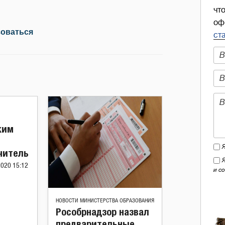
чт
оф
зоваться
ст
ким
читель
2020 15:12
и с
НОВОСТИ МИНИСТЕРСТВА ОБРАЗОВАНИЯ
Рособрнадзор назвал
предварительные