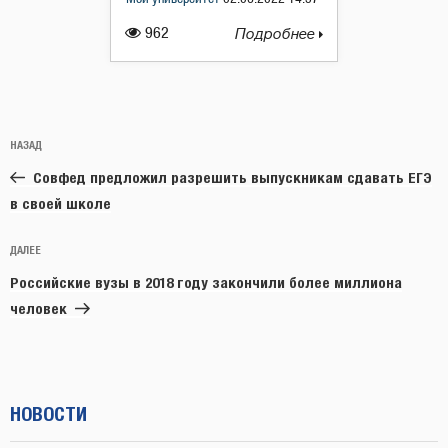
962
Подробнее
Навигация
Предыдущая
НАЗАД
по
запись:
записям
Совфед предложил разрешить выпускникам сдавать ЕГЭ
в своей школе
Следующая
ДАЛЕЕ
запись
Российские вузы в 2018 году закончили более миллиона
человек
НОВОСТИ