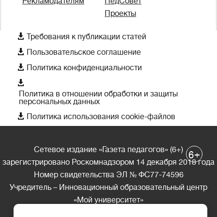
Рекламодателям
ПедСовет
Проекты

Требования к публикации статей

Пользовательское соглашение

Политика конфиденциальности

Политика в отношении обработки и защиты
персональных данных

Политика использования cookie-файлов
Сетевое издание «Газета педагогов» (6+)
+
6
зарегистрировано Роскомнадзором 14 декабря 2018 года
Номер свидетельства ЭЛ № ФС77-74596
Учредитель – Инновационный образовательный центр
«Мой университет»
Главный редактор – А.А. Ляшенко