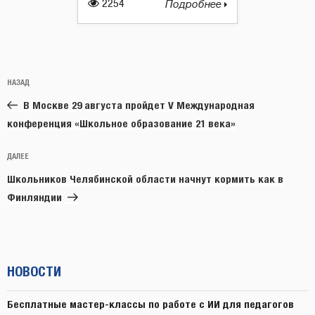
2254
Подробнее
Навигация
Предыдущая
НАЗАД
по
запись:
записям
В Москве 29 августа пройдет V Международная
конференция «Школьное образование 21 века»
Следующая
ДАЛЕЕ
запись
Школьников Челябинской области начнут кормить как в
Финляндии
НОВОСТИ
Бесплатные мастер-классы по работе с ИИ для педагогов