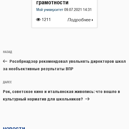
грамотности
Мой университет
09.07.2021 14:31
1211
Подробнее
Навигация
Предыдущая
НАЗАД
по
запись:
записям
Рособрнадзор рекомендовал увольнять директоров школ
за необъективные результаты ВПР
Следующая
ДАЛЕЕ
запись
Рок, советское кино и итальянская живопись: что вошло в
культурный норматив для школьников?