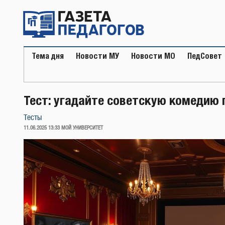
Перейти
к
содержимому
Тема дня
Новости МУ
Новости МО
ПедСовет
Тест: угадайте советскую комедию 
Тесты
ОПУБЛИКОВАНО
11.06.2025 13:33
МОЙ УНИВЕРСИТЕТ