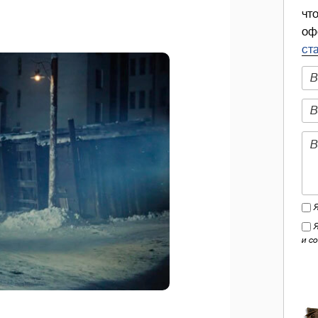
чт
оф
ст
и с