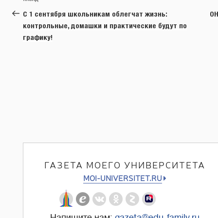
Предыдущая
по
запись:
С 1 сентября школьникам облегчат жизнь:
ОН
записям
контрольные, домашки и практические будут по
графику!
ГАЗЕТА МОЕГО УНИВЕРСИТЕТА
MOI-UNIVERSITET.RU
Напишите нам:
gazeta@edu-family.ru