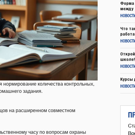
Форма 
между 
НОВОСТ
Что та
работа
НОВОСТИ
Открой
школе!
НОВОСТИ
Курсы 
ся нормирование количества контрольных,
НОВОСТИ
домашнего задания.
цов на расширенном совместном
П
Ст
льственному часу по вопросам охраны
Во