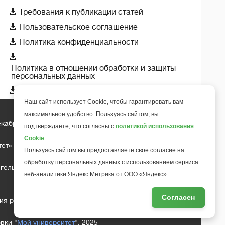

Требования к публикации статей

Пользовательское соглашение

Политика конфиденциальности

Политика в отношении обработки и защиты
персональных данных

Политика использования cookie-файлов
Наш сайт использует Cookie, чтобы гарантировать вам
максимальное удобство. Пользуясь сайтом, вы
екабря 2018 года
подтверждаете, что согласны с
политикой использования
+
6
Cookie
.
тет»
Пользуясь сайтом вы предоставляете свое согласие на
обработку персональных данных с использованием сервиса
гельса д.10, офис 211
веб-аналитики Яндекс Метрика от ООО «Яндекс».
Согласен
ия редакции
вки "
Мой университет
", 2025