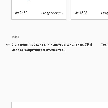
2469
Подробнее
1823
Под
Навигация
Предыдущая
НАЗАД
по
запись:
Оглашены победители конкурса школьных СМИ
Тес
записям
«Слава защитникам Отечества»