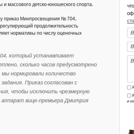
ы и массового детско-юношеского спорта.
чт
оф
илу приказ Минпросвещения № 704,
ст
 регулирующий продолжительность
пляет нормативы по числу оценочных
704, который устанавливает
еплено, сколько часов предусмотрено
е мы нормировали количество
задания. Приказ согласован с
ния, чтобы исключить чрезмерную
а аппарат вице-премьера Дмитрия
и с