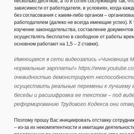
несколько десятков, а то и сотен сослуживцев так, ч
зависимости от работодателя, в условиях, когда каж
без согласования с каким-либо органом – организов
работодателем (далеко не всегда имеющие успех). К 
изучение законодательства, составление документов 
осуществлять бесплатно в свободное от работы врем
основном работают на 1,5 – 2 ставки).
Имеющаяся в сети видеозапись «Чиновница М
нормальные зарплаты!» https://www.youtube.c
очевидностью демонстрирует неспособность
осуществить реальные перемены к лучшему 
беседы и расшифровка ее текстом – под виде
реформированию Трудового Кодекса они отв
Поэтому прошу Вас инициировать отставку сотрудни
– из-за их некомпетентности и имитации деятельнос