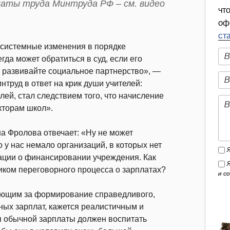
аты труда Минтруда РФ – см. видео
чт
оф
ст
 системные изменения в порядке
гда может обратиться в суд, если его
 развивайте социальное партнерство», —
труд в ответ на крик души учителей:
ей, стал следствием того, что начисление
кторам школ».
а Фролова отвечает: «Ну не может
 у нас немало организаций, в которых нет
мации о финансировании учреждения. Как
ком переговорного процесса о зарплатах?
и с
ающим за формирование справедливого,
ых зарплат, кажется реалистичным и
я обычной зарплаты должен воспитать