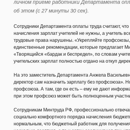
личном приеме работники Департамента опл
об этом (с 27 минуты 30 сек).
Сотрудники Департамента оплаты труда считают, что
начисления зарплат учителей не нужны, а учитель все
трудовые права нарушены. «Укрепляйте профсоюзы,
единственные рекомендации, которые предлагает Мин
«Творящийся «бардак и беспредел», по словам учител
учительских зарплат полностью отдано на откуп дире
На это заместитель Департамента Анжела Васильевн
директор сам назначить зарплату без профсоюза». Но
профсоюза. А там, где он есть – ему не дают инфор
при этом профсоюз может быть полноценным участни
Сотрудникам Минтруда РФ, профессионально отвеч
социально комфортного порядка начисления бюджетн
нормальным, что бюджетный работник для получени