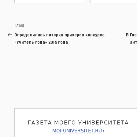
Навигация
Предыдущая
НАЗАД
по
запись:
Определилась пятерка призеров конкурса
В Го
записям
«Учитель года» 2019 года
ан
ГАЗЕТА МОЕГО УНИВЕРСИТЕТА
MOI-UNIVERSITET.RU