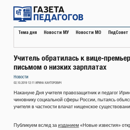
Перейти
к
содержимому
Тема дня
Новости МУ
Новости МО
ПедСовет
Учитель обратилась к вице-премье
письмом о низких зарплатах
Новости
ОПУБЛИКОВАНО
02.10.2019 12:11
ИРИНА КАНТОРОВИЧ
Накануне Дня учителя правозащитник и педагог Ирин
чиновнику социальной сферы России, пытаясь объясн
учителя в частности влачат нищенское существовани
Публикуем вслед за
изданием
«Новые известия» откр