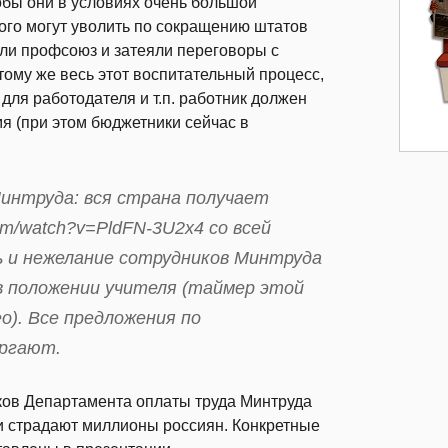
тобы они в условиях очень большой
дого могут уволить по сокращению штатов
али профсоюз и затеяли переговоры с
тому же весь этот воспитательный процесс,
для работодателя и т.п. работник должен
я (при этом бюджетники сейчас в
интруда: вся страна получает
om/watch?v=PldFN-3U2x4 со всей
 и нежелание сотрудников Минтруда
в положении учителя (таймер этой
о). Все предложения по
ергают.
ков Департамента оплаты труда Минтруда
ти страдают миллионы россиян. Конкретные