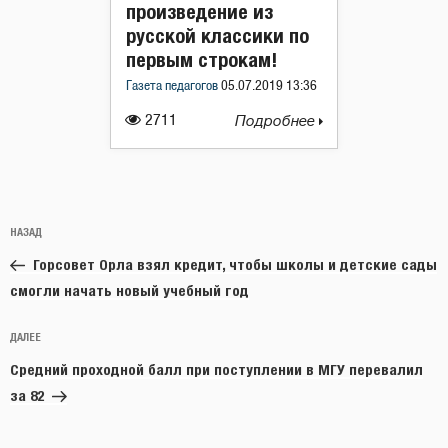
произведение из
русской классики по
первым строкам!
Газета педагогов
05.07.2019 13:36
2711
Подробнее
Навигация
Предыдущая
НАЗАД
по
запись:
записям
Горсовет Орла взял кредит, чтобы школы и детские сады
смогли начать новый учебный год
Следующая
ДАЛЕЕ
запись
Средний проходной балл при поступлении в МГУ перевалил
за 82