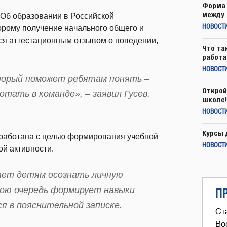
Форма 
между 
«Об образовании в Российской
орому получение начального общего и
НОВОСТ
ся аттестационным отзывом о поведении,
Что та
работа
НОВОСТИ
оторый поможет ребятам понять –
Открой
тать в команде», – заявил Гусев.
школе!
НОВОСТИ
Курсы 
зработана с целью формирования учебной
НОВОСТИ
й активности.
ает детям осознать личную
вою очередь формирует навыки
П
я в пояснительной записке.
Ст
Во