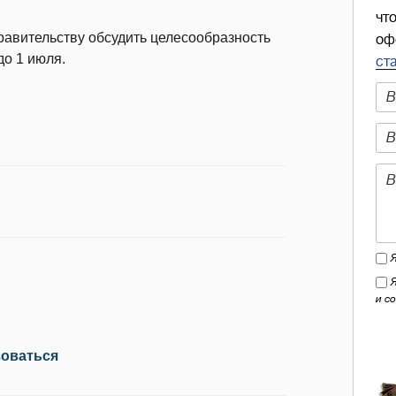
чт
авительству обсудить целесообразность
оф
до 1 июля.
ст
и с
зоваться