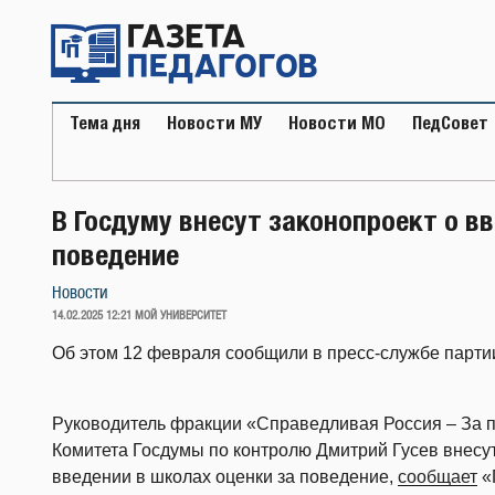
Перейти
к
содержимому
Тема дня
Новости МУ
Новости МО
ПедСовет
В Госдуму внесут законопроект о в
поведение
Новости
ОПУБЛИКОВАНО
14.02.2025 12:21
МОЙ УНИВЕРСИТЕТ
Об этом 12 февраля сообщили в пресс-службе парти
Руководитель фракции «Справедливая Россия – За 
Комитета Госдумы по контролю Дмитрий Гусев внесу
введении в школах оценки за поведение,
сообщает
«