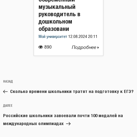
музыкальный
руководитель в
дошкольном
образовани
Мой университет
12.08.2024 20:11
890
Подробнее
Навигация
Предыдущая
НАЗАД
по
запись:
записям
Сколько времени школьники тратят на подготовку к ЕГЭ?
Следующая
ДАЛЕЕ
запись
Российские школьники завоевали почти 100 медалей на
международных олимпиадах