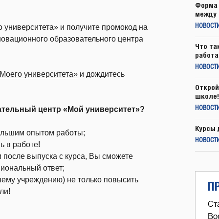
Форма 
между 
о университета» и получите промокод на
НОВОСТ
новационного образовательного центра
Что та
работа
НОВОСТИ
«Моего университета»
и дождитесь
Открой
школе!
тельный центр «Мой университет»?
НОВОСТИ
Курсы 
ольшим опытом работы;
НОВОСТИ
ь в работе!
 после выпуска с курса, Вы сможете
сиональный ответ;
ему учреждению) не только повысить
П
ли!
Ст
Во