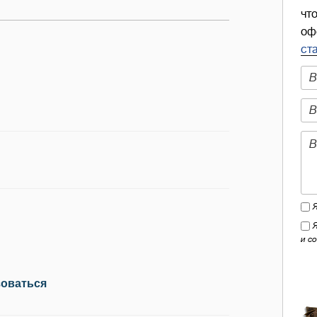
чт
оф
ст
и с
зоваться