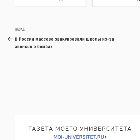
Навигация
Предыдущая
НАЗАД
по
запись:
В России массово эвакуировали школы из-за
записям
звонков о бомбах
ГАЗЕТА МОЕГО УНИВЕРСИТЕТА
MOI-UNIVERSITET.RU