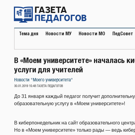
Перейти
к
содержимому
Тема дня
Новости МУ
Новости МО
ПедСовет
В «Моем университете» началась к
услуги для учителей
Новости "Моего университета"
ОПУБЛИКОВАНО
30.01.2019 15:48
ГАЗЕТА ПЕДАГОГОВ
До 31 января каждый педагог получит дополнительну
образовательную услугу в «Моем университете»!
В киберпонедельник на сайт образовательного цент
Но в «Моем университете» только рады — ведь кибе