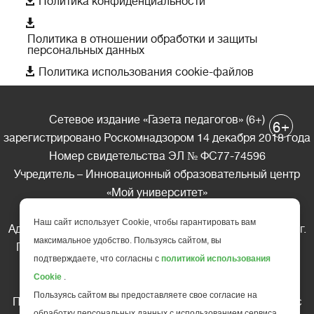
Политика конфиденциальности

Политика в отношении обработки и защиты
персональных данных

Политика использования cookie-файлов
Сетевое издание «Газета педагогов» (6+)
+
6
зарегистрировано Роскомнадзором 14 декабря 2018 года
Номер свидетельства ЭЛ № ФС77-74596
Учредитель – Инновационный образовательный центр
«Мой университет»
Главный редактор – А.А. Ляшенко
Наш сайт использует Cookie, чтобы гарантировать вам
Адрес редакции: 185035 Россия, Республика Карелия, г.
максимальное удобство. Пользуясь сайтом, вы
Петрозаводск, ул. Фридриха Энгельса д.10, офис 211
подтверждаете, что согласны с
политикой использования
Телефон редакции: +7 (499) 685-10-45
Cookie
.
E-mail: gazeta@edu-family.ru
Пользуясь сайтом вы предоставляете свое согласие на
Перепечатка материалов газеты допускается только c
обработку персональных данных с использованием сервиса