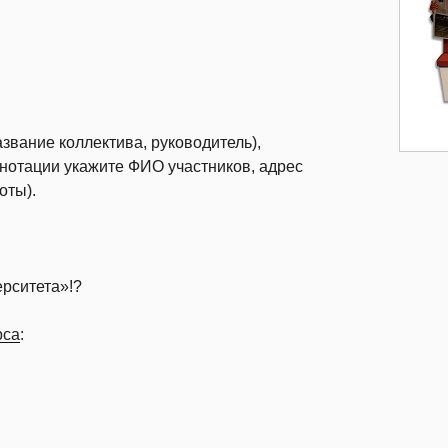
звание коллектива, руководитель),
ннотации укажите ФИО участников, адрес
оты).
ерситета»!?
рса
: