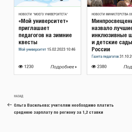
НОВОСТИ "МОЕГО УНИВЕРСИТЕТА"
НОВОСТИ МИНИСТЕРСТВА О
«Мой университет»
Минпросвещен
приглашает
назвало лучши
педагогов на зимние
инклюзивные 
квесты
и детские сад
России
Мой университет
15.02.2023 10:46
Газета педагогов
31.10.2
1230
Подробнее
2380
Под
Навигация
Предыдущая
НАЗАД
по
запись:
Ольга Васильева: учителям необходимо платить
записям
среднюю зарплату по региону за 1,2 ставки