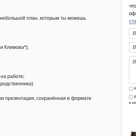
чт
оф
 небольшой план, которым ты можешь
ст
и Климова*);
на работе;
 родственника)
и презентация, сохранённая в формате
и с