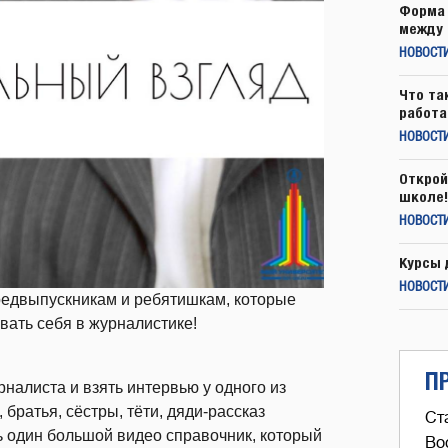
Форма 
между 
НОВОСТ
Что та
работа
НОВОСТИ
Открой
школе!
НОВОСТИ
Курсы 
НОВОСТИ
редвыпускникам и ребятишкам, которые
ать себя в журналистике!
П
налиста и взять интервью у одного из
братья, сёстры, тёти, дяди-рассказ
Ст
ь один большой видео справочник, который
Во