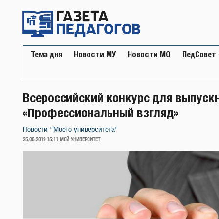
Перейти
к
содержимому
Тема дня
Новости МУ
Новости МО
ПедСовет
Всероссийский конкурс для выпуск
«Профессиональный взгляд»
Новости "Моего университета"
ОПУБЛИКОВАНО
25.06.2019 15:11
МОЙ УНИВЕРСИТЕТ