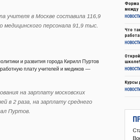
Форма 
между 
та учителя в Москве составила 116,9
НОВОСТ
го медицинского персонала 91,9 тыс.
Что та
работа
НОВОСТИ
Открой
олитики и развития города Кирилл Пуртов
школе!
заработную плату учителей и медиков —
НОВОСТИ
Курсы 
НОВОСТИ
ования на зарплату московских
чей в 2 раза, на зарплату среднего
зал Пуртов.
П
Ст
Во