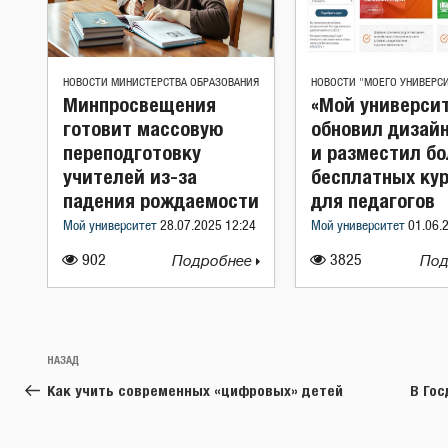
НОВОСТИ МИНИСТЕРСТВА ОБРАЗОВАНИЯ
НОВОСТИ "МОЕГО УНИВЕРС
Минпросвещения
«Мой универси
готовит массовую
обновил дизайн
переподготовку
и разместил бо
учителей из-за
бесплатных ку
падения рождаемости
для педагогов
Мой университет
28.07.2025 12:24
Мой университет
01.06.
902
Подробнее
3825
Под
Навигация
Предыдущая
НАЗАД
по
запись:
Как учить современных «цифровых» детей
В Го
записям