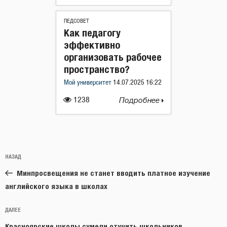
ПЕДСОВЕТ
Как педагогу
эффективно
организовать рабочее
пространство?
Мой университет
14.07.2025 16:22
1238
Подробнее
Навигация
Предыдущая
НАЗАД
по
запись:
записям
Минпросвещения не станет вводить платное изучение
английского языка в школах
Следующая
ДАЛЕЕ
запись
Красноярские школы сумели отучить школьников