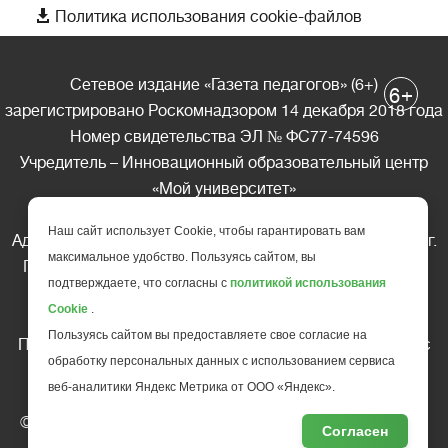

Политика использования cookie-файлов
Сетевое издание «Газета педагогов» (6+)
+
6
зарегистрировано Роскомнадзором 14 декабря 2018 года
Номер свидетельства ЭЛ № ФС77-74596
Учредитель – Инновационный образовательный центр
«Мой университет»
Главный редактор – А.А. Ляшенко
Наш сайт использует Cookie, чтобы гарантировать вам
Адрес редакции: 185035 Россия, Республика Карелия, г.
максимальное удобство. Пользуясь сайтом, вы
Петрозаводск, ул. Фридриха Энгельса д.10, офис 211
подтверждаете, что согласны с
политикой использования
Телефон редакции: +7 (499) 685-10-45
Cookie
.
E-mail: gazeta@edu-family.ru
Пользуясь сайтом вы предоставляете свое согласие на
Перепечатка материалов газеты допускается только c
обработку персональных данных с использованием сервиса
письменного разрешения редакции
веб-аналитики Яндекс Метрика от ООО «Яндекс».
Ссылка на «Газету педагогов» обязательна.
© АНО ДПО "Инновационный образовательный центр
Согласен