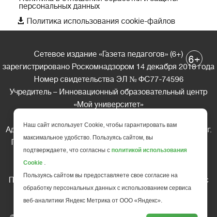
персональных данных

Политика использования cookie-файлов
Сетевое издание «Газета педагогов» (6+)
+
6
зарегистрировано Роскомнадзором 14 декабря 2018 года
Номер свидетельства ЭЛ № ФС77-74596
Учредитель – Инновационный образовательный центр
«Мой университет»
Главный редактор – А.А. Ляшенко
Наш сайт использует Cookie, чтобы гарантировать вам
Адрес редакции: 185035 Россия, Республика Карелия, г.
максимальное удобство. Пользуясь сайтом, вы
Петрозаводск, ул. Фридриха Энгельса д.10, офис 211
подтверждаете, что согласны с
политикой использования
Телефон редакции: +7 (499) 685-10-45
Cookie
.
E-mail: gazeta@edu-family.ru
Пользуясь сайтом вы предоставляете свое согласие на
Перепечатка материалов газеты допускается только c
обработку персональных данных с использованием сервиса
письменного разрешения редакции
веб-аналитики Яндекс Метрика от ООО «Яндекс».
Ссылка на «Газету педагогов» обязательна.