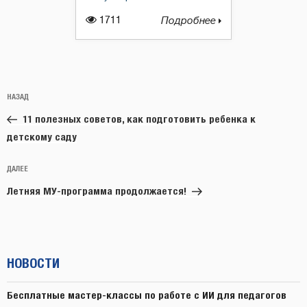
1711
Подробнее
Навигация
Предыдущая
НАЗАД
по
запись:
записям
11 полезных советов, как подготовить ребенка к
детскому саду
Следующая
ДАЛЕЕ
запись
Летняя МУ-программа продолжается!
НОВОСТИ
Бесплатные мастер-классы по работе с ИИ для педагогов