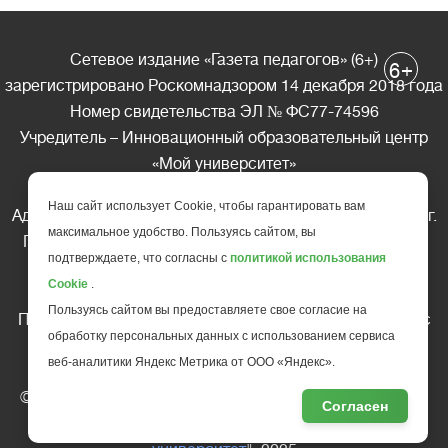
Сетевое издание «Газета педагогов» (6+)
+
6
зарегистрировано Роскомнадзором 14 декабря 2018 года
Номер свидетельства ЭЛ № ФС77-74596
Учредитель – Инновационный образовательный центр
«Мой университет»
Главный редактор – А.А. Ляшенко
Наш сайт использует Cookie, чтобы гарантировать вам
Адрес редакции: 185035 Россия, Республика Карелия, г.
максимальное удобство. Пользуясь сайтом, вы
Петрозаводск, ул. Фридриха Энгельса д.10, офис 211
подтверждаете, что согласны с
политикой использования
Телефон редакции: +7 (499) 685-10-45
Cookie
.
E-mail: gazeta@edu-family.ru
Пользуясь сайтом вы предоставляете свое согласие на
Перепечатка материалов газеты допускается только c
обработку персональных данных с использованием сервиса
письменного разрешения редакции
веб-аналитики Яндекс Метрика от ООО «Яндекс».
Ссылка на «Газету педагогов» обязательна.
© АНО ДПО "Инновационный образовательный центр
Согласен
повышения квалификации и переподготовки "
Мой