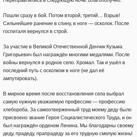
Переправлялись в следующую ночь. Благополучно.
Пошли сразу в бой. Потом второй, третий… Взрыв!
Сильнейшее ранение в спину, в ноге — осколок. После
госпиталя вернулся в строй.
За участие в Великой Отечественной Денчик Кузьма
Григорьевич был награждён многими медалями. После
войны вернулся в родное село. Хромал. Так и ушёл в
последний путь с осколком в ноге (не дал её
ампутировать).
В мирное время после восстановления села выбрал
самую нужную уважаемую профессию — профессию
хлебороба. За самоотверженный труд моему деду было
присвоено звание Героя Социалистического Труда, и он
был награждён орденом Ленина. Мы благодарны своему
деду, прадеду, прапрадеду за его трудную смелую жизнь!