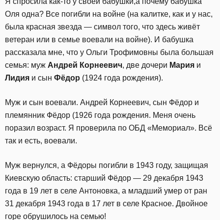
Я спросила как-то у своей бабушки,а почему бабушка
Оля одна? Все погибли на войне (на калитке, как и у нас,
была красная звезда — символ того, что здесь живёт
ветеран или в семье воевали на войне). И бабушка
рассказала мне, что у Ольги Трофимовны была большая
семья: муж
Андрей Корнеевич
, две дочери
Мария
и
Лидия
и сын
Фёдор
(1924 года рождения).
Муж и сын воевали. Андрей Корнеевич, сын Фёдор и
племянник Фёдор (1926 года рождения. Меня очень
поразил возраст. Я проверила по ОБД «Мемориал». Всё
так и есть, воевали.
Муж вернулся, а Фёдоры погибли в 1943 году, защищая
Киевскую область: старший Фёдор — 29 декабря 1943
года в 19 лет в селе Антоновка, а младший умер от ран
31 декабря 1943 года в 17 лет в селе Красное. Двойное
горе обрушилось на семью!