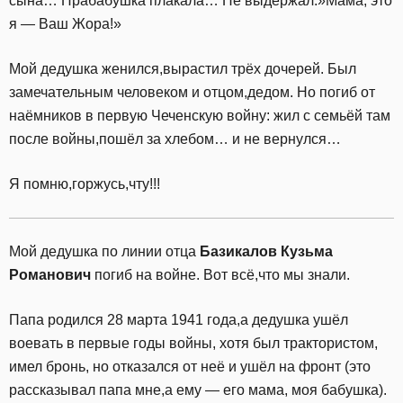
сына… Прабабушка плакала… Не выдержал:»Мама, это
я — Ваш Жора!»
Мой дедушка женился,вырастил трёх дочерей. Был
замечательным человеком и отцом,дедом. Но погиб от
наёмников в первую Чеченскую войну: жил с семьёй там
после войны,пошёл за хлебом… и не вернулся…
Я помню,горжусь,чту!!!
Мой дедушка по линии отца
Базикалов Кузьма
Романович
погиб на войне. Вот всё,что мы знали.
Папа родился 28 марта 1941 года,а дедушка ушёл
воевать в первые годы войны, хотя был трактористом,
имел бронь, но отказался от неё и ушёл на фронт (это
рассказывал папа мне,а ему — его мама, моя бабушка).