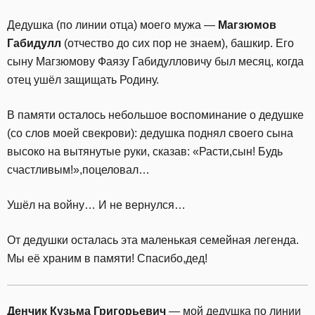
Дедушка (по линии отца) моего мужа —
Магзюмов
Габидулл
(отчество до сих пор не знаем), башкир. Его
сыну Магзюмову Фаязу Габидулловичу был месяц, когда
отец ушёл защищать Родину.
В памяти осталось небольшое воспоминание о дедушке
(со слов моей свекрови): дедушка поднял своего сына
высоко на вытянутые руки, сказав: «Расти,сын! Будь
счастливым!»,поцеловал…
Ушёл на войну… И не вернулся…
От дедушки осталась эта маленькая семейная легенда.
Мы её храним в памяти! Спасибо,дед!
Денчик Кузьма Григорьевич
— мой дедушка по линии