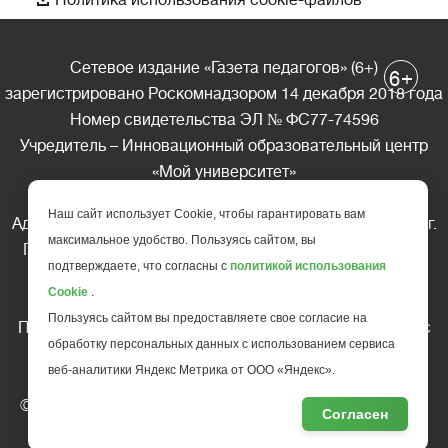
Политика использования cookie-файлов
Сетевое издание «Газета педагогов» (6+)
+
6
зарегистрировано Роскомнадзором 14 декабря 2018 года
Номер свидетельства ЭЛ № ФС77-74596
Учредитель – Инновационный образовательный центр
«Мой университет»
Главный редактор – А.А. Ляшенко
Наш сайт использует Cookie, чтобы гарантировать вам
Адрес редакции: 185035 Россия, Республика Карелия, г.
максимальное удобство. Пользуясь сайтом, вы
Петрозаводск, ул. Фридриха Энгельса д.10, офис 211
подтверждаете, что согласны с
политикой использования
Телефон редакции: +7 (499) 685-10-45
Cookie
.
E-mail: gazeta@edu-family.ru
Пользуясь сайтом вы предоставляете свое согласие на
Перепечатка материалов газеты допускается только c
обработку персональных данных с использованием сервиса
письменного разрешения редакции
веб-аналитики Яндекс Метрика от ООО «Яндекс».
Ссылка на «Газету педагогов» обязательна.
© АНО ДПО "Инновационный образовательный центр
Согласен
повышения квалификации и переподготовки "
Мой