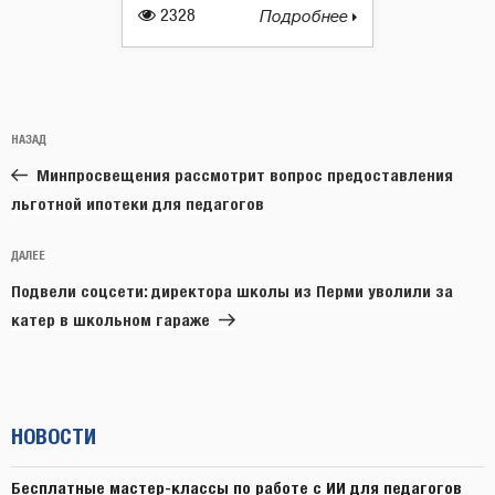
2328
Подробнее
Навигация
Предыдущая
НАЗАД
по
запись:
записям
Минпросвещения рассмотрит вопрос предоставления
льготной ипотеки для педагогов
Следующая
ДАЛЕЕ
запись
Подвели соцсети: директора школы из Перми уволили за
катер в школьном гараже
НОВОСТИ
Бесплатные мастер-классы по работе с ИИ для педагогов