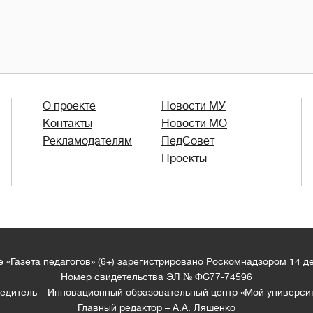
О проекте
Новости МУ
Контакты
Новости МО
Рекламодателям
ПедСовет
Проекты
 «Газета педагогов» (6+) зарегистрировано Роскомнадзором 14 д
Номер свидетельства ЭЛ № ФС77-74596
едитель – Инновационный образовательный центр «Мой универси
Главный редактор – А.А. Ляшенко