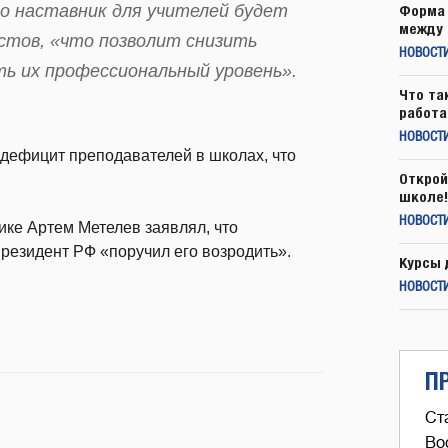
о наставник для учителей будет
Форма 
между 
стов, «что позволит снизить
НОВОСТ
ть их профессиональный уровень».
Что та
работа
НОВОСТИ
 дефицит преподавателей в школах, что
Открой
школе!
НОВОСТИ
ике Артем Метелев заявлял, что
президент РФ «поручил его возродить».
Курсы 
НОВОСТИ
П
Ст
Во