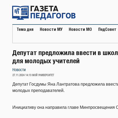
Перейти
к
содержимому
Тема дня
Новости МУ
Новости МО
ПедСовет
Депутат предложила ввести в шко
для молодых учителей
Новости
ОПУБЛИКОВАНО
27.11.2024 14:13
МОЙ УНИВЕРСИТЕТ
Депутат Госдумы Яна Лантратова предложила ввести
молодых преподавателей.
Инициативу она направила главе Минпросвещения 