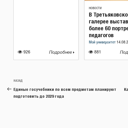
НОВОСТИ
В Третьяковск
галерее выста
более 60 портр
педагогов
Мой университет
14.08.
926
Подробнее
881
Под
Навигация
Предыдущая
НАЗАД
по
запись:
Единые госучебники по всем предметам планируют
К
записям
подготовить до 2029 года