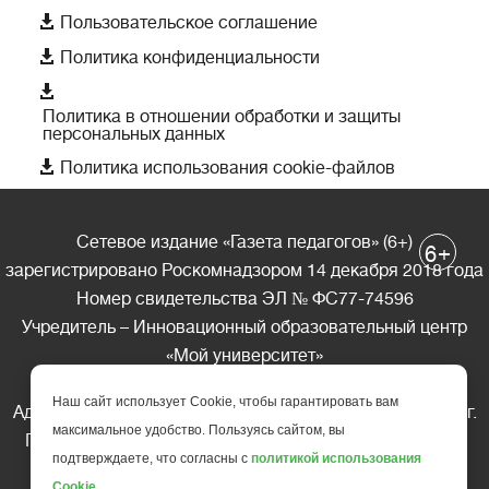

Пользовательское соглашение

Политика конфиденциальности

Политика в отношении обработки и защиты
персональных данных

Политика использования cookie-файлов
Сетевое издание «Газета педагогов» (6+)
+
6
зарегистрировано Роскомнадзором 14 декабря 2018 года
Номер свидетельства ЭЛ № ФС77-74596
Учредитель – Инновационный образовательный центр
«Мой университет»
Главный редактор – А.А. Ляшенко
Наш сайт использует Cookie, чтобы гарантировать вам
Адрес редакции: 185035 Россия, Республика Карелия, г.
максимальное удобство. Пользуясь сайтом, вы
Петрозаводск, ул. Фридриха Энгельса д.10, офис 211
подтверждаете, что согласны с
политикой использования
Телефон редакции: +7 (499) 685-10-45
Cookie
.