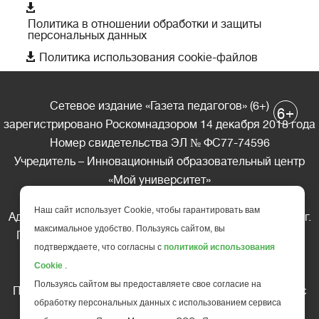

Политика в отношении обработки и защиты
персональных данных

Политика использования cookie-файлов
Сетевое издание «Газета педагогов» (6+)
+
6
зарегистрировано Роскомнадзором 14 декабря 2018 года
Номер свидетельства ЭЛ № ФС77-74596
Учредитель – Инновационный образовательный центр
«Мой университет»
Главный редактор – А.А. Ляшенко
Наш сайт использует Cookie, чтобы гарантировать вам
Адрес редакции: 185035 Россия, Республика Карелия, г.
максимальное удобство. Пользуясь сайтом, вы
Петрозаводск, ул. Фридриха Энгельса д.10, офис 211
подтверждаете, что согласны с
политикой использования
Телефон редакции: +7 (499) 685-10-45
Cookie
.
E-mail: gazeta@edu-family.ru
Пользуясь сайтом вы предоставляете свое согласие на
Перепечатка материалов газеты допускается только c
обработку персональных данных с использованием сервиса
письменного разрешения редакции