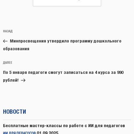
Навигация
Предыдущая
НАЗАД
по
запись:
записям
Минпросвещения утвердило программу дошкольного
образования
Следующая
ДАЛЕЕ
запись
По 5 января педагоги смогут записаться на 4 курса за 990
рублей!
НОВОСТИ
Бесплатные мастер-классы по работе с ИИ для педагогов
01.09.2025
ИИ ДЛЯ ПЕДАГОГОВ