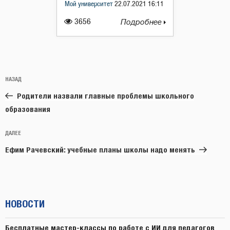
Мой университет
22.07.2021 16:11
3656
Подробнее
Навигация
Предыдущая
НАЗАД
по
запись:
записям
Родители назвали главные проблемы школьного
образования
Следующая
ДАЛЕЕ
запись
Ефим Рачевский: учебные планы школы надо менять
НОВОСТИ
Бесплатные мастер-классы по работе с ИИ для педагогов