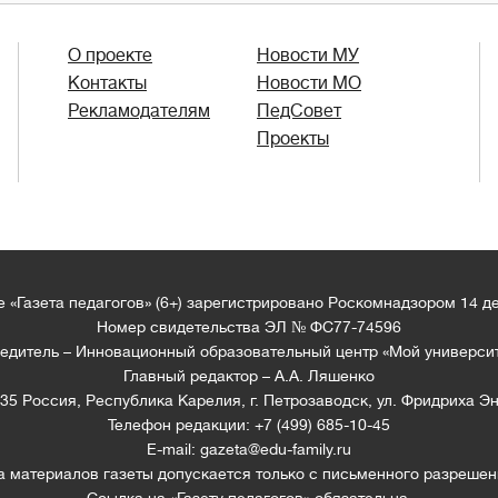
О проекте
Новости МУ
Контакты
Новости МО
Рекламодателям
ПедСовет
Проекты
 «Газета педагогов» (6+) зарегистрировано Роскомнадзором 14 д
Номер свидетельства ЭЛ № ФС77-74596
едитель – Инновационный образовательный центр «Мой универси
Главный редактор – А.А. Ляшенко
35 Россия, Республика Карелия, г. Петрозаводск, ул. Фридриха Эн
Телефон редакции: +7 (499) 685-10-45
E-mail: gazeta@edu-family.ru
а материалов газеты допускается только c письменного разрешен
Ссылка на «Газету педагогов» обязательна.