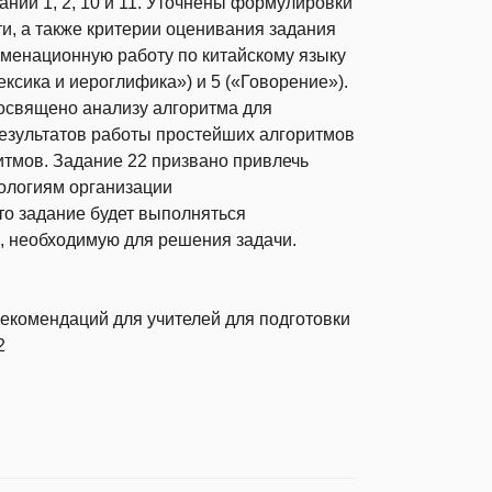
ний 1, 2, 10 и 11. Уточнены формулировки
ти, а также критерии оценивания задания
заменационную работу по китайскому языку
ксика и иероглифика») и 5 («Говорение»).
 посвящено анализу алгоритма для
езультатов работы простейших алгоритмов
тмов. Задание 22 призвано привлечь
ологиям организации
о задание будет выполняться
 необходимую для решения задачи.
екомендаций для учителей для подготовки
2