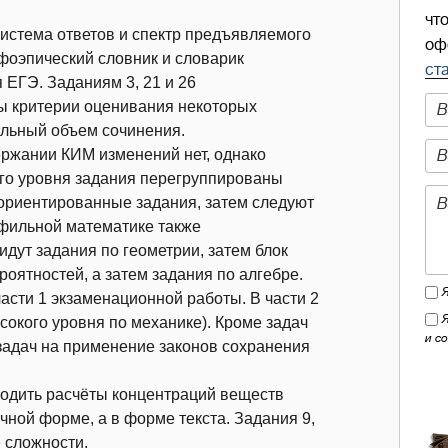
чт
истема ответов и спектр предъявляемого
оф
фоэпический словник и словарик
ст
 ЕГЭ. Заданиям 3, 21 и 26
ы критерии оценивания некоторых
альный объем сочинения.
держании КИМ изменений нет, однако
ого уровня задания перегруппированы
-ориентированные задания, затем следуют
офильной математике также
дут задания по геометрии, затем блок
роятностей, а затем задания по алгебре.
асти 1 экзаменационной работы. В части 2
сокого уровня по механике). Кроме задач
и с
задач на применение законов сохранения
водить расчёты концентраций веществ
ичной форме, а в форме текста. Задания 9,
 сложности.