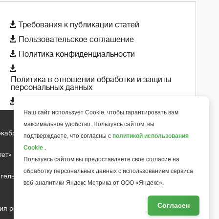

Требования к публикации статей

Пользовательское соглашение

Политика конфиденциальности

Политика в отношении обработки и защиты
персональных данных

Политика использования cookie-файлов
Наш сайт использует Cookie, чтобы гарантировать вам
максимальное удобство. Пользуясь сайтом, вы
екабря 2018 года
+
подтверждаете, что согласны с
политикой использования
6
Cookie
.
тет»
Пользуясь сайтом вы предоставляете свое согласие на
обработку персональных данных с использованием сервиса
гельса д.10, офис 211
веб-аналитики Яндекс Метрика от ООО «Яндекс».
Согласен
ия редакции