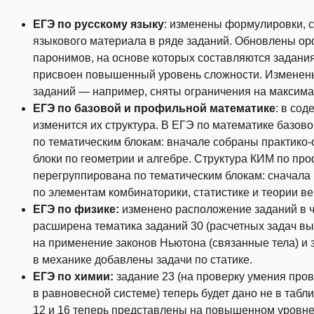
ЕГЭ по русскому языку
: изменены формулировки, с
языкового материала в ряде заданий. Обновлены ор
паронимов, на основе которых составляются задания
присвоен повышенный уровень сложности. Изменен
заданий — например, сняты ограничения на максим
ЕГЭ по базовой и профильной математике
: в со
изменится их структура. В ЕГЭ по математике базов
по тематическим блокам: вначале собраны практико
блоки по геометрии и алгебре. Структура КИМ по пр
перегруппирована по тематическим блокам: сначала и
по элементам комбинаторики, статистике и теории ве
ЕГЭ по физике:
изменено расположение заданий в ч
расширена тематика заданий 30 (расчетных задач вы
на применение законов Ньютона (связанные тела) и 
в механике добавлены задачи по статике.
ЕГЭ по химии:
задание 23 (на проверку умения про
в равновесной системе) теперь будет дано не в табл
12 и 16 теперь представлены на повышенном уровне