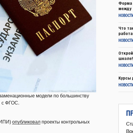
Форма 
между 
НОВОСТ
Что та
работа
НОВОСТИ
Открой
школе!
НОВОСТИ
Курсы 
НОВОСТИ
экзаменационные модели по большинству
 с ФГОС.
П
ФИПИ)
опубликовал
проекты контрольных
Ст
Во