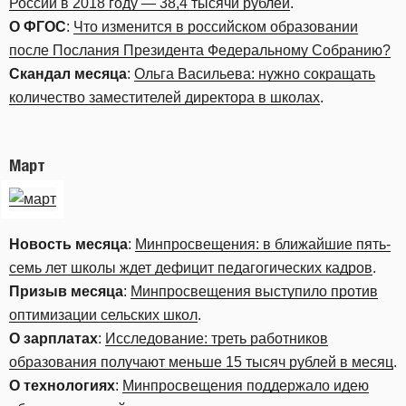
России в 2018 году — 38,4 тысячи рублей
.
О ФГОС
:
Что изменится в российском образовании
после Послания Президента Федеральному Собранию?
Скандал месяца
:
Ольга Васильева: нужно сокращать
количество заместителей директора в школах
.
Март
Новость месяца
:
Минпросвещения: в ближайшие пять-
семь лет школы ждет дефицит педагогических кадров
.
Призыв месяца
:
Минпросвещения выступило против
оптимизации сельских школ
.
О зарплатах
:
Исследование: треть работников
образования получают меньше 15 тысяч рублей в месяц
.
О технологиях
:
Минпросвещения поддержало идею