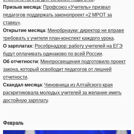
Призыв месяца
:
Профсоюз «Учитель» призвал
педагогов поддержать законопроект «2 МРОТ за
ставку»
.
Открытие месяца
:
Минобрнауки: директор не вправе
требовать у учителя план-конспект каждого урока
.
О зарплатах
:
Рособрнадзор: работу учителей на ЕГЭ
будут оплачивать одинаково по всей России
.
Об отчетности
:
Минпросвещения подготовило проект
закона, который освободит педагогов от лишней
отчетности
.
Скандал месяца
:
Чиновница из Алтайского края
раскритиковала молодых учителей за желание иметь
достойную зарплату
.
Февраль