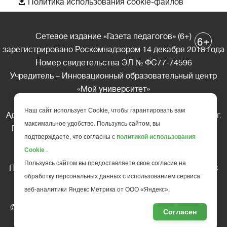

Политика использования cookie-файлов
Сетевое издание «Газета педагогов» (6+)
+
6
зарегистрировано Роскомнадзором 14 декабря 2018 года
Номер свидетельства ЭЛ № ФС77-74596
Учредитель – Инновационный образовательный центр
«Мой университет»
Главный редактор – А.А. Ляшенко
Наш сайт использует Cookie, чтобы гарантировать вам
Адрес редакции: 185035 Россия, Республика Карелия, г.
максимальное удобство. Пользуясь сайтом, вы
Петрозаводск, ул. Фридриха Энгельса д.10, офис 211
подтверждаете, что согласны с
политикой использования
Телефон редакции: +7 (499) 685-10-45
Cookie
.
E-mail: gazeta@edu-family.ru
Пользуясь сайтом вы предоставляете свое согласие на
Перепечатка материалов газеты допускается только c
обработку персональных данных с использованием сервиса
письменного разрешения редакции
веб-аналитики Яндекс Метрика от ООО «Яндекс».
Ссылка на «Газету педагогов» обязательна.
© АНО ДПО "Инновационный образовательный центр
Согласен
повышения квалификации и переподготовки "
Мой