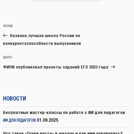
Навигация
Предыдущая
НАЗАД
по
запись:
записям
Названа лучшая школа России по
конкурентоспособности выпускников
Следующая
ДАЛЕЕ
запись
ФИПИ опубликовал проекты заданий ЕГЭ 2023 года
НОВОСТИ
Бесплатные мастер-классы по работе с ИИ для педагогов
01.09.2025
ИИ ДЛЯ ПЕДАГОГОВ
Что такое «Точки роста» в школах и как ими руководить?