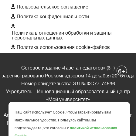

Пользовательское соглашение

Политика конфиденциальности

Политика в отношении обработки и защиты
персональных данных

Политика использования cookie-файлов
Сетевое издание «Газета педагогов» (6+)
+
6
зарегистрировано Роскомнадзором 14 декабря 2018 года
Номер свидетельства ЭЛ № ФС77-74596
Учредитель – Инновационный образовательный центр
«Мой университет»
Главный редактор – А.А. Ляшенко
Наш сайт использует Cookie, чтобы гарантировать вам
Адрес редакции: 185035 Россия, Республика Карелия, г.
максимальное удобство. Пользуясь сайтом, вы
Петрозаводск, ул. Фридриха Энгельса д.10, офис 211
подтверждаете, что согласны с
политикой использования
Телефон редакции: +7 (499) 685-10-45