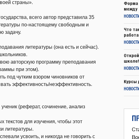
воей страны».
Форма 
между 
государства, всего автор представила 35
НОВОСТ
итературы по-настоящему свободным и
Что та
ю задачу.
работа
НОВОСТИ
давания литературы (она есть и сейчас).
школьников.
Открой
школе!
свою авторскую программу преподавания
раммы при этом).
НОВОСТИ
ть под чутким взором чиновников от
Курсы 
ывать эффективность/неэффективность.
НОВОСТИ
ученик (реферат, сочинение, анализ
П
 текстов для изучения, чтобы этот
ки литературы.
Ст
спевали усвоить, и никогда не говорить с
Во