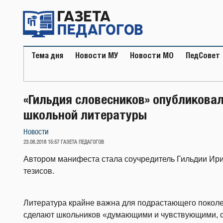
Перейти
к
содержимому
Тема дня
Новости МУ
Новости МО
ПедСовет
«Гильдия словесников» опубликова
школьной литературы
Новости
ОПУБЛИКОВАНО
23.08.2018 15:57
ГАЗЕТА ПЕДАГОГОВ
Автором манифеста стала соучредитель Гильдии Ирин
тезисов.
Литература крайне важна для подрастающего поколен
сделают школьников «думающими и чувствующими, 