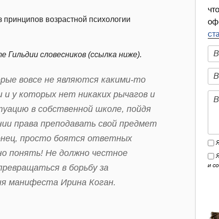
чт
 принципов возрастной психологии
оф
ст
Гильдии словесников (ссылка ниже).
орые вовсе не являются какими-то
и у которых нет никаких рычагов и
уацию в собственной школе, пойдя
ии права преподавать свой предмет
онец, просто боятся ответных
но понять! Не должно честное
и с
превращаться в борьбу за
ия манифеста Ирина Коган.