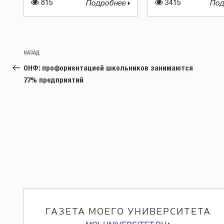
815
Подробнее
3415
Под
Навигация
Предыдущая
НАЗАД
по
запись:
ОНФ: профориентацией школьников занимаются
записям
77% предприятий
ГАЗЕТА МОЕГО УНИВЕРСИТЕТА