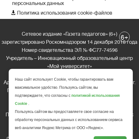
персональных данных

Политика использования cookie-файлов
Сетевое издание «Газета педагогов» (6+)
+
6
зарегистрировано Роскомнадзором 14 декабря 2018 года
Номер свидетельства ЭЛ № ФС77-74596
Учредитель – Инновационный образовательный центр
«Мой университет»
Главный редактор – А.А. Ляшенко
Наш сайт использует Cookie, чтобы гарантировать вам
Адрес редакции: 185035 Россия, Республика Карелия, г.
максимальное удобство. Пользуясь сайтом, вы
Петрозаводск, ул. Фридриха Энгельса д.10, офис 211
подтверждаете, что согласны с
политикой использования
Телефон редакции: +7 (499) 685-10-45
Cookie
.
E-mail: gazeta@edu-family.ru
Пользуясь сайтом вы предоставляете свое согласие на
Перепечатка материалов газеты допускается только c
обработку персональных данных с использованием сервиса
письменного разрешения редакции
веб-аналитики Яндекс Метрика от ООО «Яндекс».
Ссылка на «Газету педагогов» обязательна.