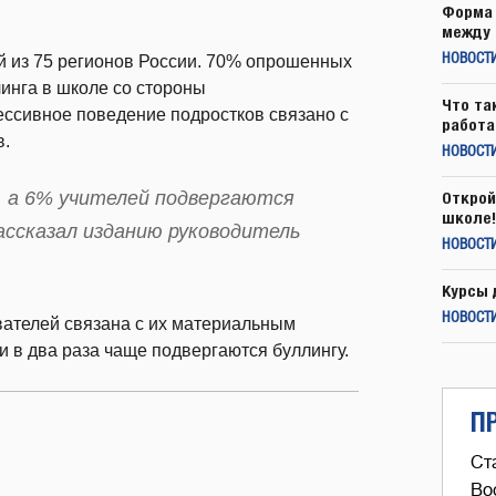
Форма 
между 
й из 75 регионов России. 70% опрошенных
НОВОСТ
инга в школе со стороны
Что та
рессивное поведение подростков связано с
работа
в.
НОВОСТИ
, а 6% учителей подвергаются
Открой
школе!
ассказал изданию руководитель
НОВОСТИ
Курсы 
НОВОСТИ
вателей связана с их материальным
 в два раза чаще подвергаются буллингу.
П
Ст
Во