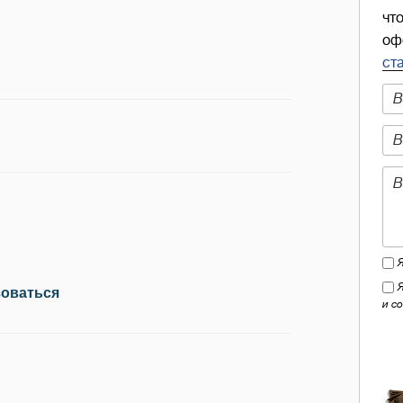
чт
оф
ст
зоваться
и с