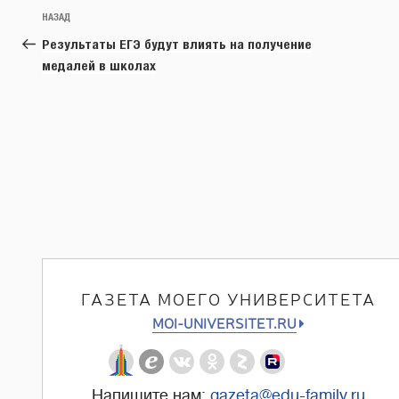
Навигация
Предыдущая
НАЗАД
по
запись:
Результаты ЕГЭ будут влиять на получение
записям
медалей в школах
ГАЗЕТА МОЕГО УНИВЕРСИТЕТА
MOI-UNIVERSITET.RU
Напишите нам:
gazeta@edu-family.ru