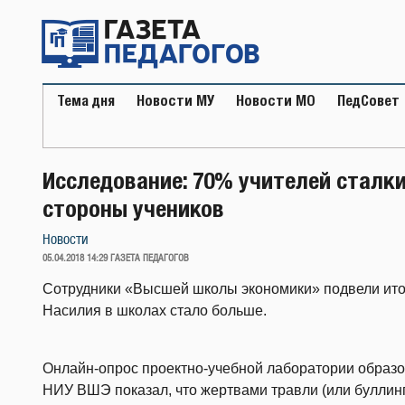
Перейти
к
содержимому
Тема дня
Новости МУ
Новости МО
ПедСовет
Исследование: 70% учителей сталки
стороны учеников
Новости
ОПУБЛИКОВАНО
05.04.2018 14:29
ГАЗЕТА ПЕДАГОГОВ
Сотрудники «Высшей школы экономики» подвели итог
Насилия в школах стало больше.
Онлайн-опрос проектно-учебной лаборатории образ
НИУ ВШЭ показал, что жертвами травли (или буллинг