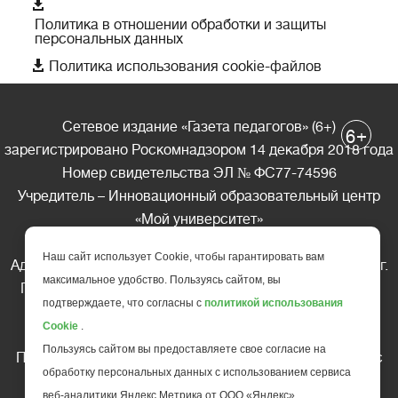

Политика в отношении обработки и защиты
персональных данных

Политика использования cookie-файлов
Сетевое издание «Газета педагогов» (6+)
+
6
зарегистрировано Роскомнадзором 14 декабря 2018 года
Номер свидетельства ЭЛ № ФС77-74596
Учредитель – Инновационный образовательный центр
«Мой университет»
Главный редактор – А.А. Ляшенко
Наш сайт использует Cookie, чтобы гарантировать вам
Адрес редакции: 185035 Россия, Республика Карелия, г.
максимальное удобство. Пользуясь сайтом, вы
Петрозаводск, ул. Фридриха Энгельса д.10, офис 211
подтверждаете, что согласны с
политикой использования
Телефон редакции: +7 (499) 685-10-45
Cookie
.
E-mail: gazeta@edu-family.ru
Пользуясь сайтом вы предоставляете свое согласие на
Перепечатка материалов газеты допускается только c
обработку персональных данных с использованием сервиса
письменного разрешения редакции
веб-аналитики Яндекс Метрика от ООО «Яндекс».