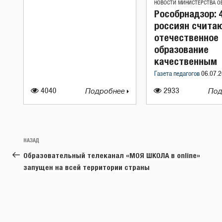
НОВОСТИ МИНИСТЕРСТВА О
Рособрнадзор: 
россиян счита
отечественное
образование
качественным
Газета педагогов
06.07.2
4040
Подробнее
2933
Под
Навигация
Предыдущая
НАЗАД
по
запись:
Образовательный телеканал «МОЯ ШКОЛА в online»
записям
запущен на всей территории страны