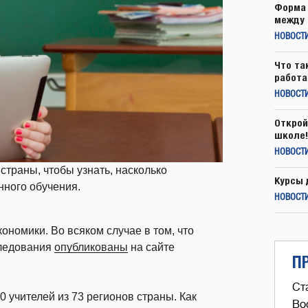
Форма 
между 
НОВОСТ
Что та
работа
НОВОСТИ
Открой
школе!
НОВОСТИ
траны, чтобы узнать, насколько
Курсы 
нного обучения.
НОВОСТИ
номики. Во всяком случае в том, что
следования
опубликованы
на сайте
П
Ст
0 учителей из 73 регионов страны. Как
Во