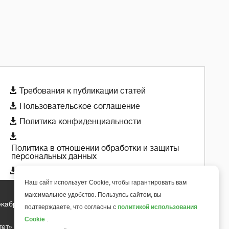

Требования к публикации статей

Пользовательское соглашение

Политика конфиденциальности

Политика в отношении обработки и защиты
персональных данных

Политика использования cookie-файлов
Наш сайт использует Cookie, чтобы гарантировать вам
максимальное удобство. Пользуясь сайтом, вы
екабря 2018 года
+
подтверждаете, что согласны с
политикой использования
6
Cookie
.
тет»