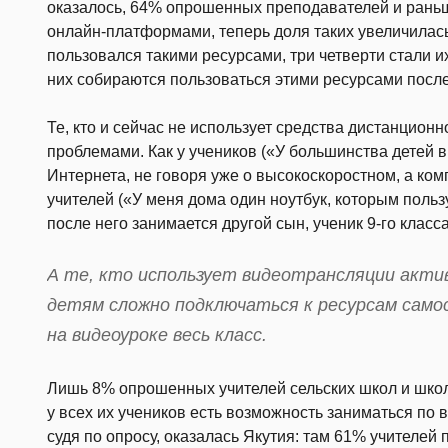
оказалось, 64% опрошенных преподавателей и рань
онлайн-платформами, теперь доля таких увеличилась 
пользовался такими ресурсами, три четверти стали 
них собираются пользоваться этими ресурсами посл
Те, кто и сейчас не использует средства дистанцион
проблемами. Как у учеников («У большинства детей 
Интернета, не говоря уже о высокоскоростном, а компь
учителей («У меня дома один ноутбук, которым пользу
после него занимается другой сын, ученик 9-го класса
А те, кто использует видеотрансляции актив
детям сложно подключаться к ресурсам само
на видеоуроке весь класс.
Лишь 8% опрошенных учителей сельских школ и школ 
у всех их учеников есть возможность заниматься по 
судя по опросу, оказалась Якутия: там 61% учителей