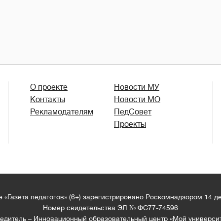
О проекте
Новости МУ
Контакты
Новости МО
Рекламодателям
ПедСовет
Проекты
 «Газета педагогов» (6+) зарегистрировано Роскомнадзором 14 д
Номер свидетельства ЭЛ № ФС77-74596
едитель – Инновационный образовательный центр «Мой универси