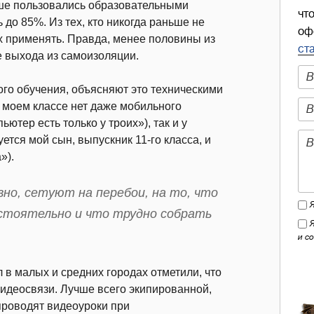
ше пользовались образовательными
чт
до 85%. Из тех, кто никогда раньше не
оф
их применять. Правда, менее половины из
ст
е выхода из самоизоляции.
ного обучения, объясняют это техническими
в моем классе нет даже мобильного
ютер есть только у троих»), так и у
ется мой сын, выпускник 11-го класса, и
»).
но, сетуют на перебои, на то, что
стоятельно и что трудно собрать
и с
в малых и средних городах отметили, что
видеосвязи. Лучше всего экипированной,
 проводят видеоуроки при