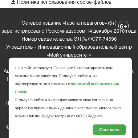

Политика использования cookie-файлов
Сетевое издание «Газета педагогов» (6+)
+
6
зарегистрировано Роскомнадзором 14 декабря 2018 года
Номер свидетельства ЭЛ № ФС77-74596
Учредитель – Инновационный образовательный центр
«Мой университет»
Главный редактор – А.А. Ляшенко
Наш сайт использует Cookie, чтобы гарантировать вам
Адрес редакции: 185035 Россия, Республика Карелия, г.
максимальное удобство. Пользуясь сайтом, вы
Петрозаводск, ул. Фридриха Энгельса д.10, офис 211
подтверждаете, что согласны с
политикой использования
Телефон редакции: +7 (499) 685-10-45
Cookie
.
E-mail: gazeta@edu-family.ru
Пользуясь сайтом вы предоставляете свое согласие на
Перепечатка материалов газеты допускается только c
обработку персональных данных с использованием сервиса
письменного разрешения редакции
веб-аналитики Яндекс Метрика от ООО «Яндекс».
Ссылка на «Газету педагогов» обязательна.
© АНО ДПО "Инновационный образовательный центр
Согласен
повышения квалификации и переподготовки "
Мой